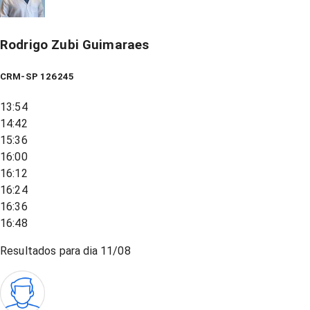
Rodrigo Zubi Guimaraes
CRM-SP 126245
13:54
14:42
15:36
16:00
16:12
16:24
16:36
16:48
Resultados para dia
11/08