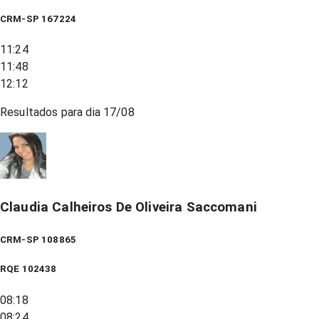
CRM-SP 167224
11:24
11:48
12:12
Resultados para dia
17/08
Claudia Calheiros De Oliveira Saccomani
CRM-SP 108865
RQE
102438
08:18
08:24