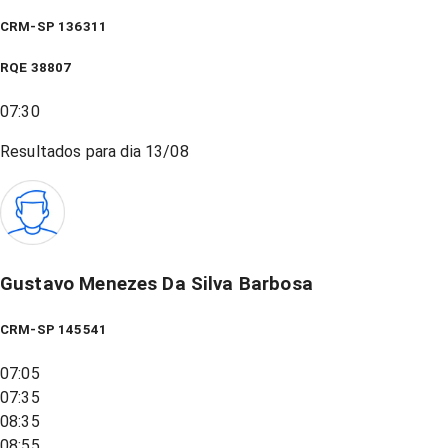
CRM-SP 136311
RQE
38807
07:30
Resultados para dia
13/08
Gustavo Menezes Da Silva Barbosa
CRM-SP 145541
07:05
07:35
08:35
08:55