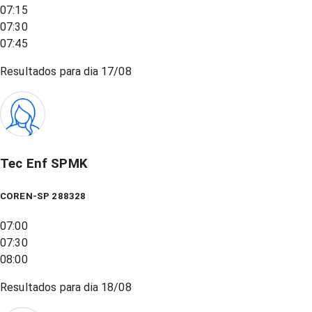
07:15
07:30
07:45
Resultados para dia
17/08
Tec Enf SPMK
COREN-SP 288328
07:00
07:30
08:00
Resultados para dia
18/08