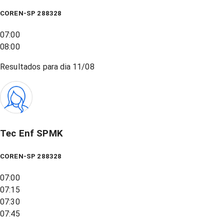
COREN-SP 288328
07:00
08:00
Resultados para dia
11/08
Tec Enf SPMK
COREN-SP 288328
07:00
07:15
07:30
07:45