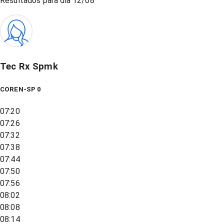
Resultados para dia
12/08
Tec Rx Spmk
COREN-SP 0
07:20
07:26
07:32
07:38
07:44
07:50
07:56
08:02
08:08
08:14