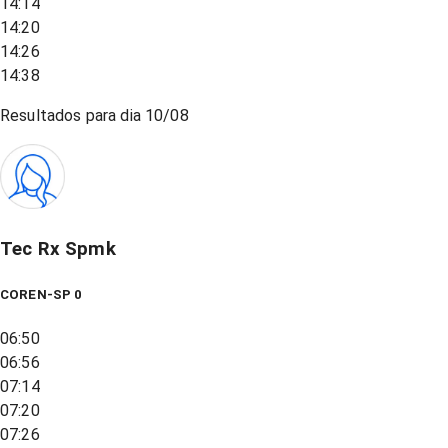
14:14
14:20
14:26
14:38
Resultados para dia
10/08
Tec Rx Spmk
COREN-SP 0
06:50
06:56
07:14
07:20
07:26