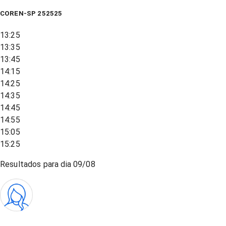
COREN-SP 252525
13:25
13:35
13:45
14:15
14:25
14:35
14:45
14:55
15:05
15:25
Resultados para dia
09/08