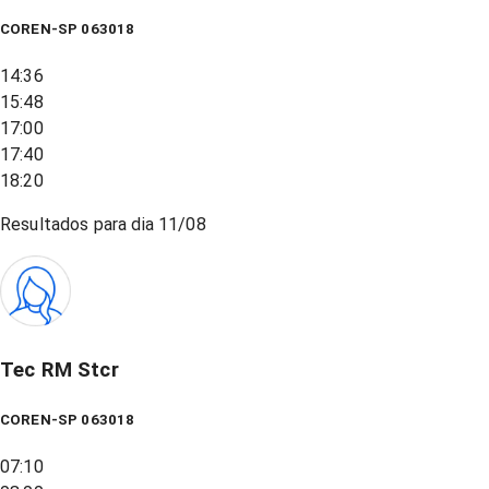
COREN-SP 063018
14:36
15:48
17:00
17:40
18:20
Resultados para dia
11/08
Tec RM Stcr
COREN-SP 063018
07:10