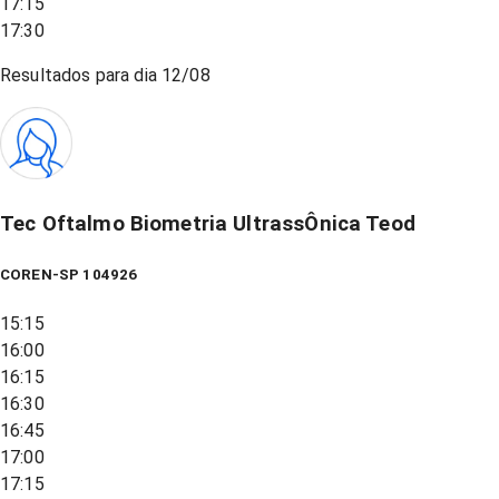
17:15
17:30
Resultados para dia
12/08
Tec Oftalmo Biometria UltrassÔnica Teod
COREN-SP 104926
15:15
16:00
16:15
16:30
16:45
17:00
17:15