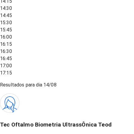
14:15
14:30
14:45
15:30
15:45
16:00
16:15
16:30
16:45
17:00
17:15
Resultados para dia
14/08
Tec Oftalmo Biometria UltrassÔnica Teod