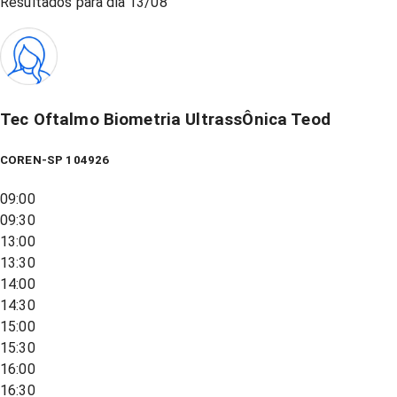
Resultados para dia
13/08
Tec Oftalmo Biometria UltrassÔnica Teod
COREN-SP 104926
09:00
09:30
13:00
13:30
14:00
14:30
15:00
15:30
16:00
16:30