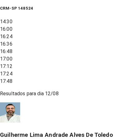
CRM-SP 148524
14:30
16:00
16:24
16:36
16:48
17:00
17:12
17:24
17:48
Resultados para dia
12/08
Guilherme Lima Andrade Alves De Toledo