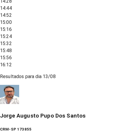
14:28
14:44
14:52
15:00
15:16
15:24
15:32
15:48
15:56
16:12
Resultados para dia
13/08
Jorge Augusto Pupo Dos Santos
CRM-SP 173855