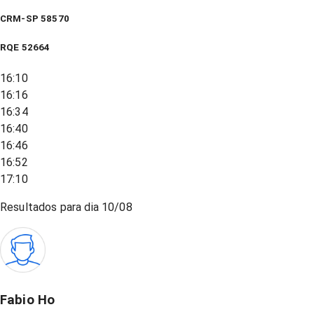
CRM-SP 58570
RQE
52664
16:10
16:16
16:34
16:40
16:46
16:52
17:10
Resultados para dia
10/08
Fabio Ho