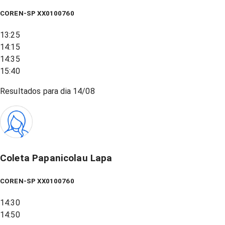
COREN-SP XX0100760
13:25
14:15
14:35
15:40
Resultados para dia
14/08
Coleta Papanicolau Lapa
COREN-SP XX0100760
14:30
14:50