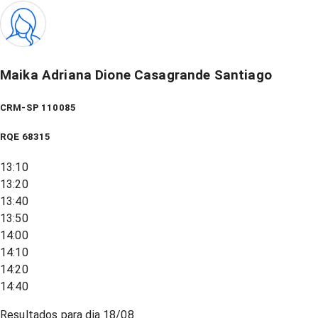
Maika Adriana Dione Casagrande Santiago
CRM-SP 110085
RQE
68315
13:10
13:20
13:40
13:50
14:00
14:10
14:20
14:40
Resultados para dia
18/08