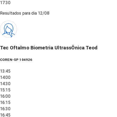
17:30
Resultados para dia
12/08
Tec Oftalmo Biometria UltrassÔnica Teod
COREN-SP 104926
13:45
14:00
14:30
15:15
16:00
16:15
16:30
16:45