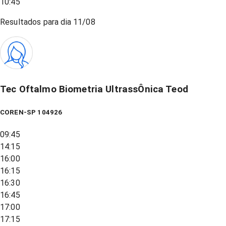
10:45
Resultados para dia
11/08
Tec Oftalmo Biometria UltrassÔnica Teod
COREN-SP 104926
09:45
14:15
16:00
16:15
16:30
16:45
17:00
17:15