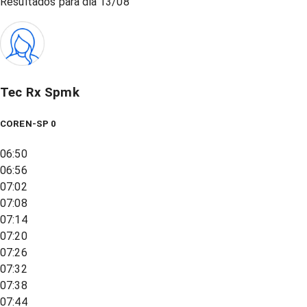
Resultados para dia
13/08
Tec Rx Spmk
COREN-SP 0
06:50
06:56
07:02
07:08
07:14
07:20
07:26
07:32
07:38
07:44