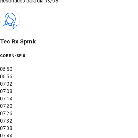
Resultados para dia
13/08
Tec Rx Spmk
COREN-SP 0
06:50
06:56
07:02
07:08
07:14
07:20
07:26
07:32
07:38
07:44