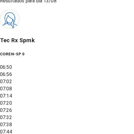
Resultados para dia
13/08
Tec Rx Spmk
COREN-SP 0
06:50
06:56
07:02
07:08
07:14
07:20
07:26
07:32
07:38
07:44