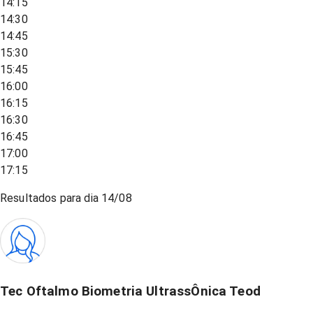
14:15
14:30
14:45
15:30
15:45
16:00
16:15
16:30
16:45
17:00
17:15
Resultados para dia
14/08
Tec Oftalmo Biometria UltrassÔnica Teod