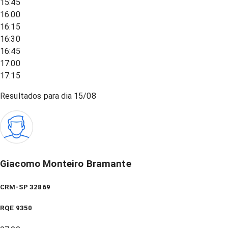
15:45
16:00
16:15
16:30
16:45
17:00
17:15
Resultados para dia
15/08
Giacomo Monteiro Bramante
CRM-SP 32869
RQE
9350