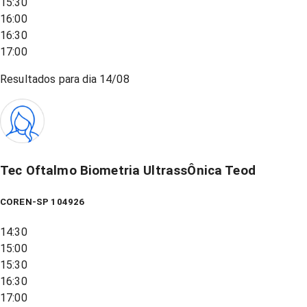
15:30
16:00
16:30
17:00
Resultados para dia
14/08
Tec Oftalmo Biometria UltrassÔnica Teod
COREN-SP 104926
14:30
15:00
15:30
16:30
17:00