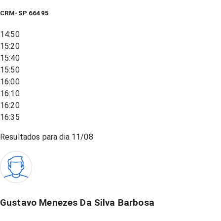
CRM-SP 66495
14:50
15:20
15:40
15:50
16:00
16:10
16:20
16:35
Resultados para dia
11/08
Gustavo Menezes Da Silva Barbosa