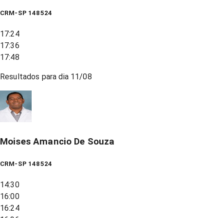
CRM-SP 148524
17:24
17:36
17:48
Resultados para dia
11/08
Moises Amancio De Souza
CRM-SP 148524
14:30
16:00
16:24