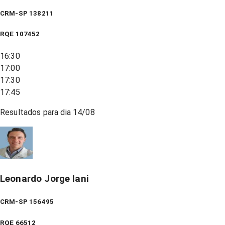
CRM-SP 138211
RQE
107452
16:30
17:00
17:30
17:45
Resultados para dia
14/08
Leonardo Jorge Iani
CRM-SP 156495
RQE
66512