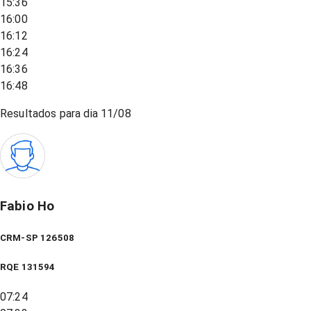
15:36
16:00
16:12
16:24
16:36
16:48
Resultados para dia
11/08
Fabio Ho
CRM-SP 126508
RQE
131594
07:24