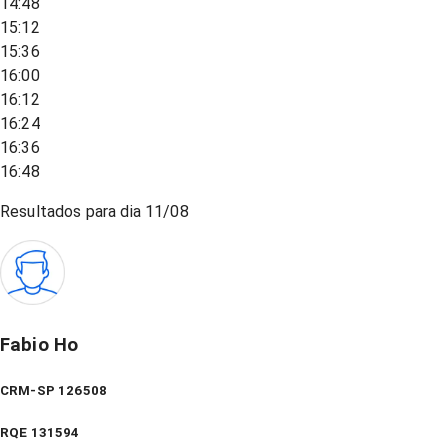
14:48
15:12
15:36
16:00
16:12
16:24
16:36
16:48
Resultados para dia
11/08
Fabio Ho
CRM-SP 126508
RQE
131594