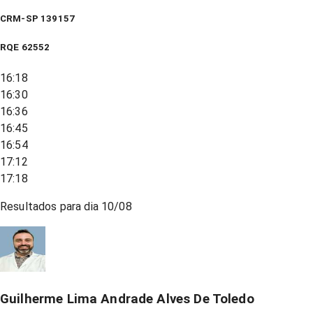
CRM-SP 139157
RQE
62552
16:18
16:30
16:36
16:45
16:54
17:12
17:18
Resultados para dia
10/08
Guilherme Lima Andrade Alves De Toledo