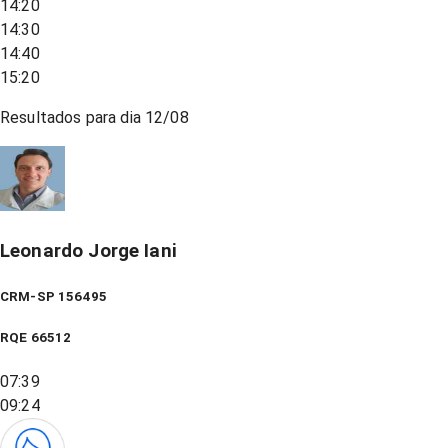
14:20
14:30
14:40
15:20
Resultados para dia
12/08
Leonardo Jorge Iani
CRM-SP 156495
RQE
66512
07:39
09:24