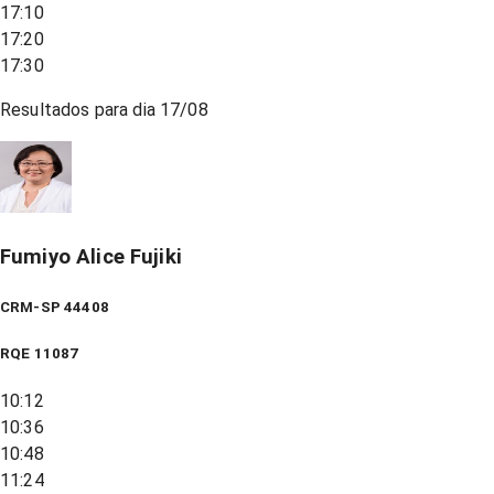
17:10
17:20
17:30
Resultados para dia
17/08
Fumiyo Alice Fujiki
CRM-SP 44408
RQE
11087
10:12
10:36
10:48
11:24