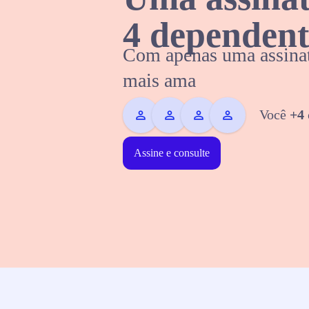
4 dependent
Com apenas uma assinat
mais ama
Você
+4
Assine e consulte