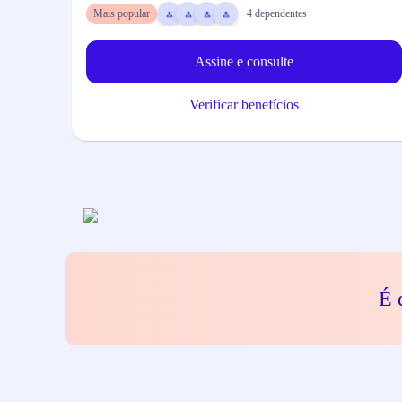
Mais popular
4
dependentes
Assine e consulte
Verificar benefícios
É 