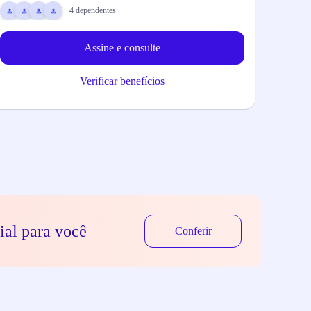
4
dependentes
1 u
Assine e consulte
Verificar benefícios
ial para você
Conferir