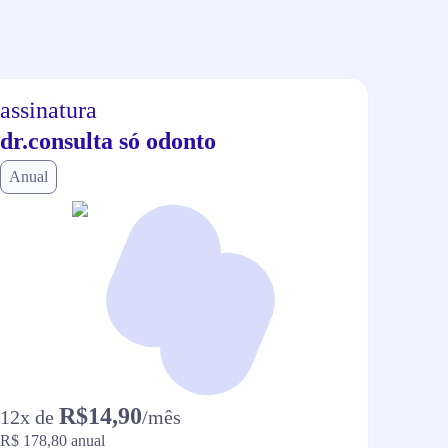
assinatura
assi
dr.consulta só odonto
dr.c
Anual
Anual
R$14,90
12
x de
/mês
12
x d
R$ 178,80
anual
R$ 118