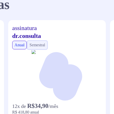
as
assinatura
dr.consulta
Anual
Semestral
R$34,90
12
x de
/mês
R$ 418,80
anual