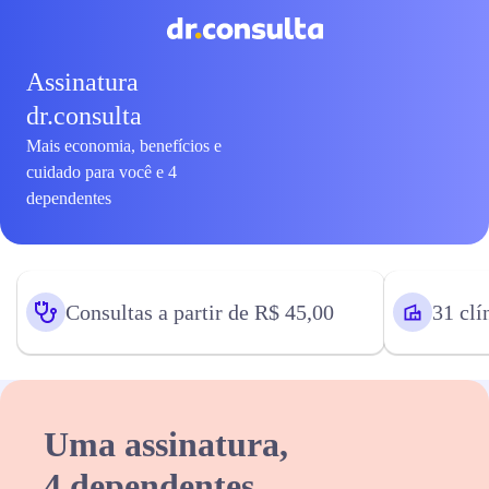
Assinatura
dr.consulta
Mais economia, benefícios e
cuidado para você e 4
dependentes
Consultas a partir de R$ 45,00
31 clí
Uma assinatura,
4 dependentes