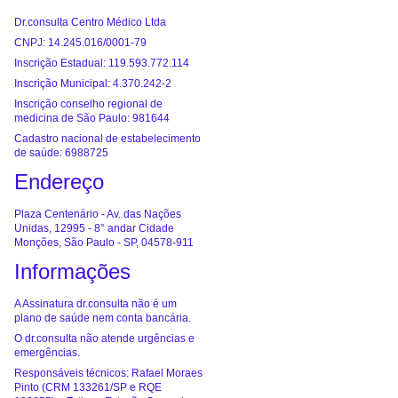
Dr.consulta Centro Médico Ltda
CNPJ: 14.245.016/0001-79
Inscrição Estadual: 119.593.772.114
Inscrição Municipal: 4.370.242-2
Inscrição conselho regional de
medicina de São Paulo: 981644
Cadastro nacional de estabelecimento
de saúde: 6988725
Endereço
Plaza Centenário - Av. das Nações
Unidas, 12995 - 8° andar Cidade
Monções, São Paulo - SP, 04578-911
Informações
A Assinatura dr.consulta não é um
plano de saúde nem conta bancária.
O dr.consulta não atende urgências e
emergências.
Responsáveis técnicos: Rafael Moraes
Pinto (CRM 133261/SP e RQE