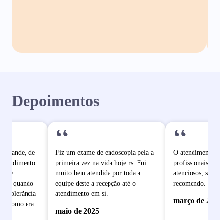
Depoimentos
“
“
o grande, de
Fiz um exame de endoscopia pela a
O atendimento é
 atendimento
primeira vez na vida hoje rs. Fui
profissionais mu
pe de
muito bem atendida por toda a
atenciosos, sem 
dade quando
equipe deste a recepção até o
recomendo.
e intolerância
atendimento em si.
março de 202
ram como era
maio de 2025
 se