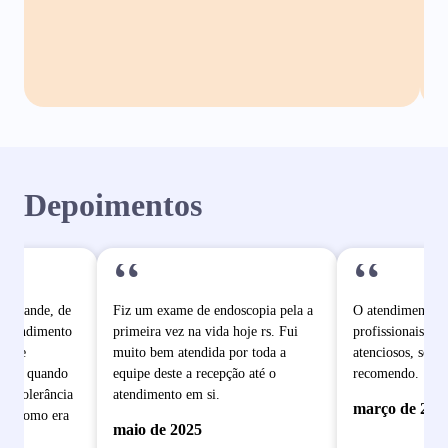
Depoimentos
“
“
o grande, de
Fiz um exame de endoscopia pela a
O atendimento é
 atendimento
primeira vez na vida hoje rs. Fui
profissionais mu
pe de
muito bem atendida por toda a
atenciosos, sem 
dade quando
equipe deste a recepção até o
recomendo.
e intolerância
atendimento em si.
março de 202
ram como era
maio de 2025
 se