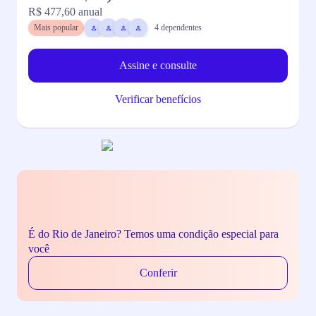
R$ 477,60
anual
R
Mais popular
4
dependentes
Assine e consulte
Verificar benefícios
É do Rio de Janeiro? Temos uma condição especial para
você
Conferir