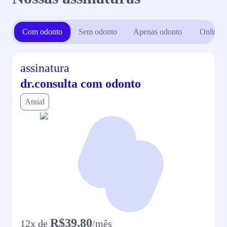
Com odonto
Sem odonto
Apenas odonto
Online
assinatura
dr.consulta com odonto
Anual
R$39,80
12
x de
/mês