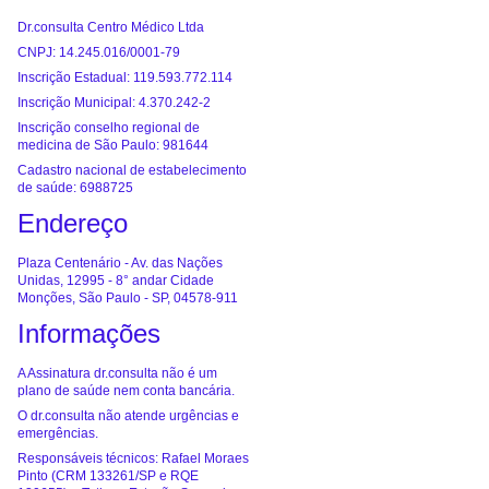
Dr.consulta Centro Médico Ltda
CNPJ: 14.245.016/0001-79
Inscrição Estadual: 119.593.772.114
Inscrição Municipal: 4.370.242-2
Inscrição conselho regional de
medicina de São Paulo: 981644
Cadastro nacional de estabelecimento
de saúde: 6988725
Endereço
Plaza Centenário - Av. das Nações
Unidas, 12995 - 8° andar Cidade
Monções, São Paulo - SP, 04578-911
Informações
A Assinatura dr.consulta não é um
plano de saúde nem conta bancária.
O dr.consulta não atende urgências e
emergências.
Responsáveis técnicos: Rafael Moraes
Pinto (CRM 133261/SP e RQE