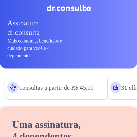
Assinatura
dr.consulta
Mais economia, benefícios e
cuidado para você e 4
dependentes
Consultas a partir de R$ 45,00
31 clí
Uma assinatura,
4 dependentes