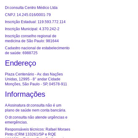
Dr.consulta Centro Médico Ltda
CNPJ: 14.245.016/0001-79
Inscrição Estadual: 119.593.772.114
Inscrição Municipal: 4.370.242-2
Inscrição conselho regional de
medicina de São Paulo: 981644
Cadastro nacional de estabelecimento
de saúde: 6988725
Endereço
Plaza Centenário - Av. das Nações
Unidas, 12995 - 8° andar Cidade
Monções, São Paulo - SP, 04578-911
Informações
A Assinatura dr.consulta não é um
plano de saúde nem conta bancária.
O dr.consulta não atende urgências e
emergências.
Responsáveis técnicos: Rafael Moraes
Pinto (CRM 133261/SP e RQE