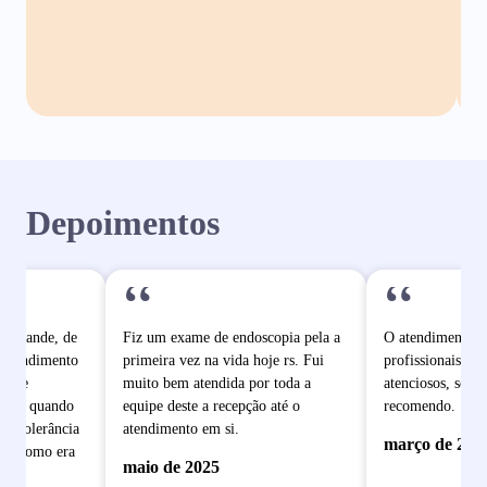
Depoimentos
“
“
o grande, de
Fiz um exame de endoscopia pela a
O atendimento é
 atendimento
primeira vez na vida hoje rs. Fui
profissionais mu
pe de
muito bem atendida por toda a
atenciosos, sem 
dade quando
equipe deste a recepção até o
recomendo.
e intolerância
atendimento em si.
março de 202
ram como era
maio de 2025
 se