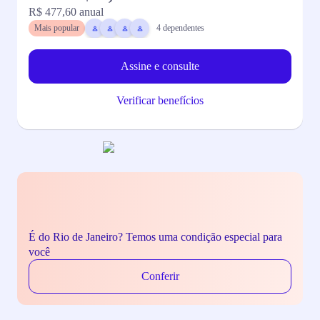
R$ 477,60
anual
R
Mais popular
4
dependentes
Assine e consulte
Verificar benefícios
É do Rio de Janeiro? Temos uma condição especial para
você
Conferir