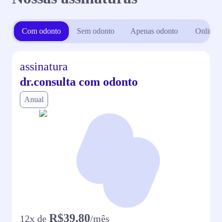
Com odonto
Sem odonto
Apenas odonto
Online
assinatura
dr.consulta com odonto
Anual
R$39,80
12
x de
/mês