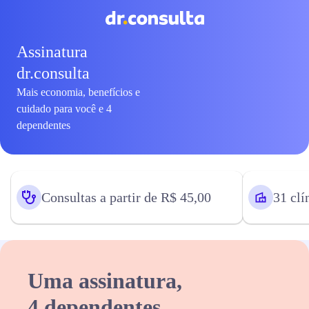
Assinatura
dr.consulta
Mais economia, benefícios e
cuidado para você e 4
dependentes
Consultas a partir de R$ 45,00
31 clí
Uma assinatura,
4 dependentes