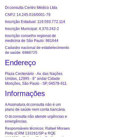
Dr.consulta Centro Médico Ltda
CNPJ: 14.245.016/0001-79
Inscrição Estadual: 119.593.772.114
Inscrição Municipal: 4.370.242-2
Inscrição conselho regional de
medicina de São Paulo: 981644
Cadastro nacional de estabelecimento
de saúde: 6988725
Endereço
Plaza Centenário - Av. das Nações
Unidas, 12995 - 8° andar Cidade
Monções, São Paulo - SP, 04578-911
Informações
A Assinatura dr.consulta não é um
plano de saúde nem conta bancária.
O dr.consulta não atende urgências e
emergências.
Responsáveis técnicos: Rafael Moraes
Pinto (CRM 133261/SP e RQE