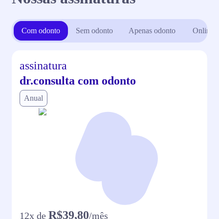
Com odonto
Sem odonto
Apenas odonto
Online
assinatura
dr.consulta com odonto
Anual
R$39,80
12
x de
/mês