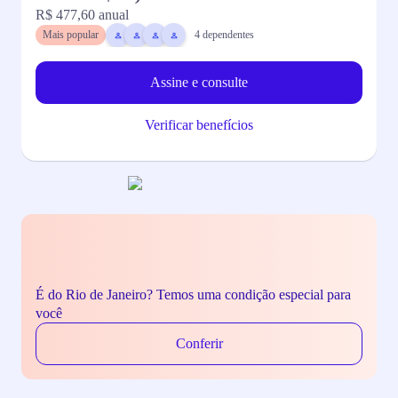
R$ 477,60
anual
R
Mais popular
4
dependentes
Assine e consulte
Verificar benefícios
É do Rio de Janeiro? Temos uma condição especial para
você
Conferir