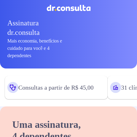
Assinatura
dr.consulta
Mais economia, benefícios e
cuidado para você e 4
dependentes
Consultas a partir de R$ 45,00
31 clí
Uma assinatura,
4 dependentes