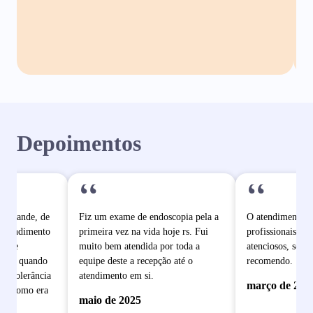
Depoimentos
“
“
o grande, de
Fiz um exame de endoscopia pela a
O atendimento é
 atendimento
primeira vez na vida hoje rs. Fui
profissionais mu
pe de
muito bem atendida por toda a
atenciosos, sem 
dade quando
equipe deste a recepção até o
recomendo.
e intolerância
atendimento em si.
março de 202
ram como era
maio de 2025
 se