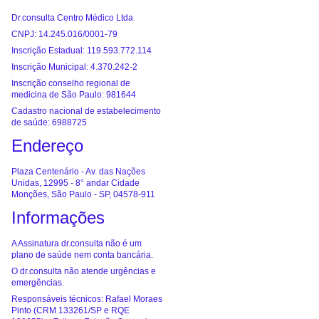
Dr.consulta Centro Médico Ltda
CNPJ: 14.245.016/0001-79
Inscrição Estadual: 119.593.772.114
Inscrição Municipal: 4.370.242-2
Inscrição conselho regional de
medicina de São Paulo: 981644
Cadastro nacional de estabelecimento
de saúde: 6988725
Endereço
Plaza Centenário - Av. das Nações
Unidas, 12995 - 8° andar Cidade
Monções, São Paulo - SP, 04578-911
Informações
A Assinatura dr.consulta não é um
plano de saúde nem conta bancária.
O dr.consulta não atende urgências e
emergências.
Responsáveis técnicos: Rafael Moraes
Pinto (CRM 133261/SP e RQE