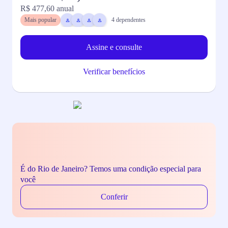
R$ 477,60
anual
R
Mais popular
4
dependentes
Assine e consulte
Verificar benefícios
É do Rio de Janeiro? Temos uma condição especial para
você
Conferir