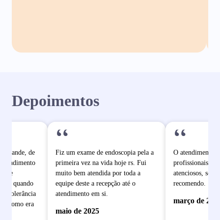
Depoimentos
“
“
o grande, de
Fiz um exame de endoscopia pela a
O atendimento é
 atendimento
primeira vez na vida hoje rs. Fui
profissionais mu
pe de
muito bem atendida por toda a
atenciosos, sem 
dade quando
equipe deste a recepção até o
recomendo.
e intolerância
atendimento em si.
março de 202
ram como era
maio de 2025
 se