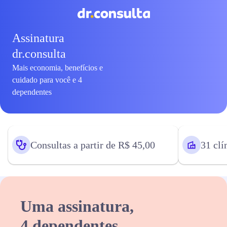
Assinatura
dr.consulta
Mais economia, benefícios e
cuidado para você e 4
dependentes
Consultas a partir de R$ 45,00
31 clí
Uma assinatura,
4 dependentes