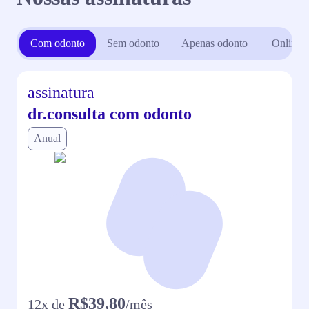
Com odonto
Sem odonto
Apenas odonto
Online
assinatura
dr.consulta com odonto
Anual
R$39,80
12
x de
/mês