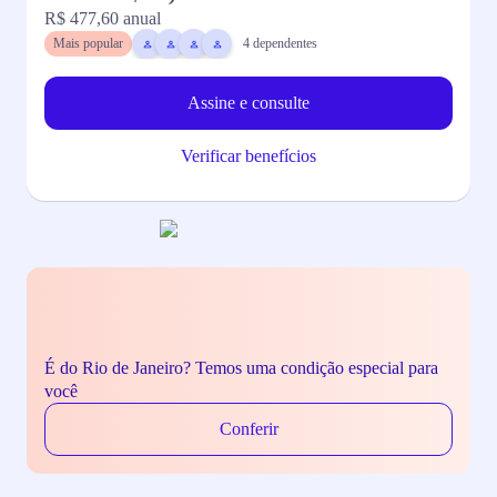
R$ 477,60
anual
R
Mais popular
4
dependentes
Assine e consulte
Verificar benefícios
É do Rio de Janeiro? Temos uma condição especial para
você
Conferir