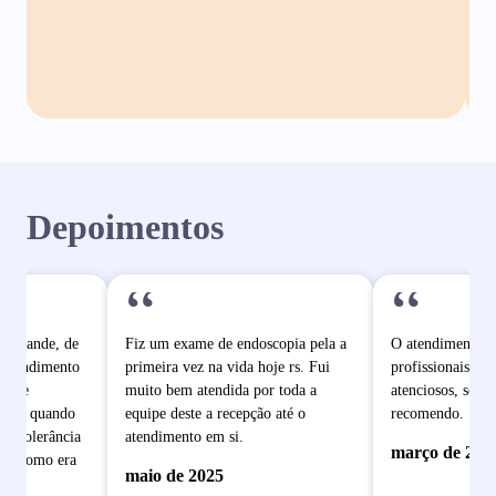
Depoimentos
“
“
o grande, de
Fiz um exame de endoscopia pela a
O atendimento é
 atendimento
primeira vez na vida hoje rs. Fui
profissionais mu
pe de
muito bem atendida por toda a
atenciosos, sem 
dade quando
equipe deste a recepção até o
recomendo.
e intolerância
atendimento em si.
março de 202
ram como era
maio de 2025
 se