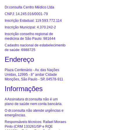
Dr.consulta Centro Médico Ltda
CNPJ: 14.245.016/0001-79
Inscrição Estadual: 119.593.772.114
Inscrição Municipal: 4.370.242-2
Inscrição conselho regional de
medicina de São Paulo: 981644
Cadastro nacional de estabelecimento
de saúde: 6988725
Endereço
Plaza Centenário - Av. das Nações
Unidas, 12995 - 8° andar Cidade
Monções, São Paulo - SP, 04578-911
Informações
A Assinatura dr.consulta não é um
plano de saúde nem conta bancária.
O dr.consulta não atende urgências e
emergências.
Responsáveis técnicos: Rafael Moraes
Pinto (CRM 133261/SP e RQE