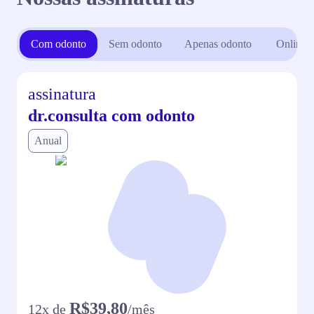
Com odonto
Sem odonto
Apenas odonto
Online
assinatura
dr.consulta com odonto
Anual
R$39,80
12
x de
/mês