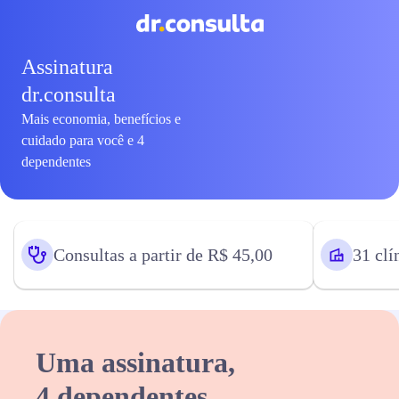
Assinatura
dr.consulta
Mais economia, benefícios e
cuidado para você e 4
dependentes
Consultas a partir de R$ 45,00
31 clí
Uma assinatura,
4 dependentes