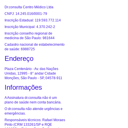
Dr.consulta Centro Médico Ltda
CNPJ: 14.245.016/0001-79
Inscrição Estadual: 119.593.772.114
Inscrição Municipal: 4.370.242-2
Inscrição conselho regional de
medicina de São Paulo: 981644
Cadastro nacional de estabelecimento
de saúde: 6988725
Endereço
Plaza Centenário - Av. das Nações
Unidas, 12995 - 8° andar Cidade
Monções, São Paulo - SP, 04578-911
Informações
A Assinatura dr.consulta não é um
plano de saúde nem conta bancária.
O dr.consulta não atende urgências e
emergências.
Responsáveis técnicos: Rafael Moraes
Pinto (CRM 133261/SP e RQE