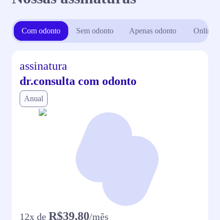
Com odonto
Sem odonto
Apenas odonto
Online
assinatura
dr.consulta com odonto
Anual
R$39,80
12
x de
/mês