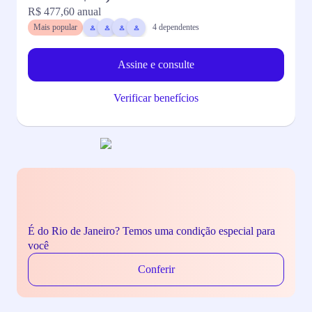
R$ 477,60
anual
R
Mais popular
4
dependentes
Assine e consulte
Verificar benefícios
É do Rio de Janeiro? Temos uma condição especial para
você
Conferir