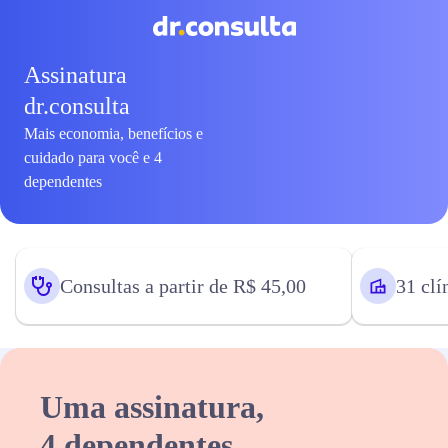
Assinatura
dr.consulta
Mais economia, benefícios e
cuidado para você e 4
dependentes
Consultas a partir de R$ 45,00
31 clí
Uma assinatura,
4 dependentes