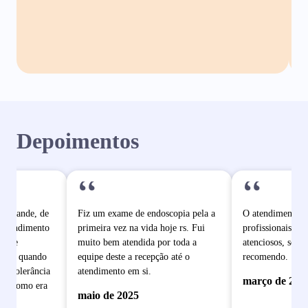
Depoimentos
“
“
o grande, de
Fiz um exame de endoscopia pela a
O atendimento é
 atendimento
primeira vez na vida hoje rs. Fui
profissionais mu
pe de
muito bem atendida por toda a
atenciosos, sem 
dade quando
equipe deste a recepção até o
recomendo.
e intolerância
atendimento em si.
março de 202
ram como era
maio de 2025
 se