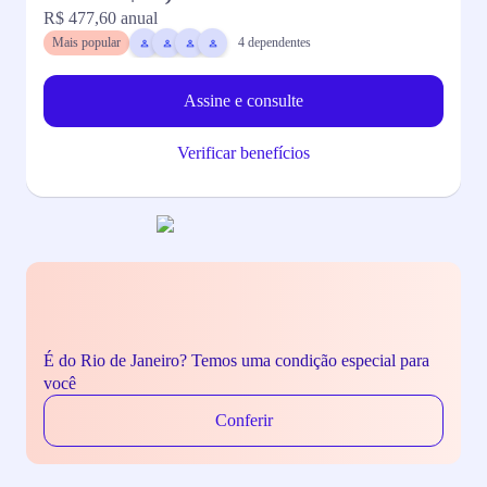
R$ 477,60
anual
R
Mais popular
4
dependentes
Assine e consulte
Verificar benefícios
É do Rio de Janeiro? Temos uma condição especial para
você
Conferir