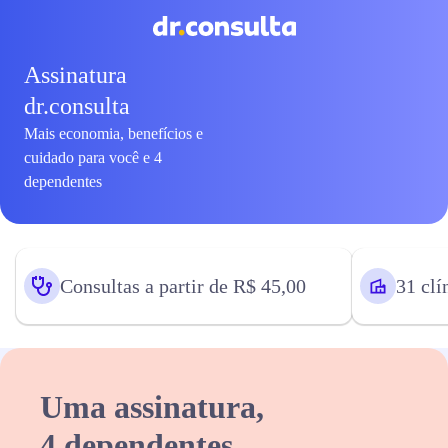
Assinatura
dr.consulta
Mais economia, benefícios e
cuidado para você e 4
dependentes
Consultas a partir de R$ 45,00
31 clí
Uma assinatura,
4 dependentes