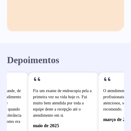
Depoimentos
“
“
o grande, de
Fiz um exame de endoscopia pela a
O atendimento é
 atendimento
primeira vez na vida hoje rs. Fui
profissionais mu
pe de
muito bem atendida por toda a
atenciosos, sem 
dade quando
equipe deste a recepção até o
recomendo.
e intolerância
atendimento em si.
março de 202
ram como era
maio de 2025
 se