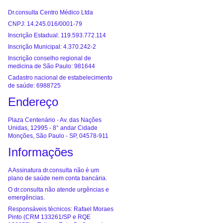
Dr.consulta Centro Médico Ltda
CNPJ: 14.245.016/0001-79
Inscrição Estadual: 119.593.772.114
Inscrição Municipal: 4.370.242-2
Inscrição conselho regional de
medicina de São Paulo: 981644
Cadastro nacional de estabelecimento
de saúde: 6988725
Endereço
Plaza Centenário - Av. das Nações
Unidas, 12995 - 8° andar Cidade
Monções, São Paulo - SP, 04578-911
Informações
A Assinatura dr.consulta não é um
plano de saúde nem conta bancária.
O dr.consulta não atende urgências e
emergências.
Responsáveis técnicos: Rafael Moraes
Pinto (CRM 133261/SP e RQE