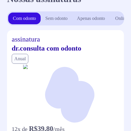
Com odonto
Sem odonto
Apenas odonto
Online
assinatura
dr.consulta com odonto
Anual
R$39,80
12
x de
/mês