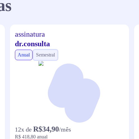
as
assinatura
dr.consulta
Anual
Semestral
R$34,90
12
x de
/mês
R$ 418,80
anual