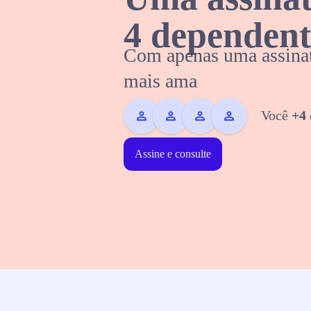
4 dependent
Com apenas uma assinat
mais ama
Você
+4
Assine e consulte