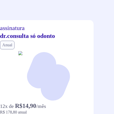
assinatura
assi
dr.consulta só odonto
dr.c
Anual
Anual
R$14,90
12
x de
/mês
12
x d
R$ 178,80
anual
R$ 118