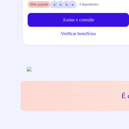
Mais popular
4
dependentes
Assine e consulte
Verificar benefícios
É 