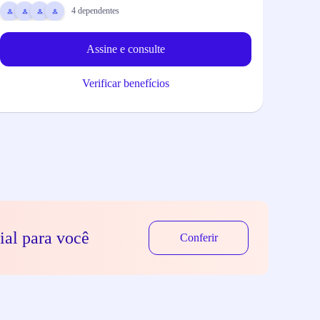
4
dependentes
1 u
Assine e consulte
Verificar benefícios
ial para você
Conferir