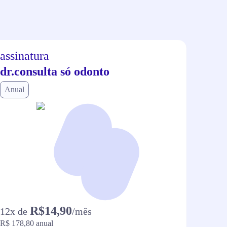
assinatura
assi
dr.consulta só odonto
dr.c
Anual
Anual
R$14,90
12
x de
/mês
12
x d
R$ 178,80
anual
R$ 118