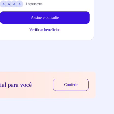
4
dependentes
1 u
Assine e consulte
Verificar benefícios
ial para você
Conferir