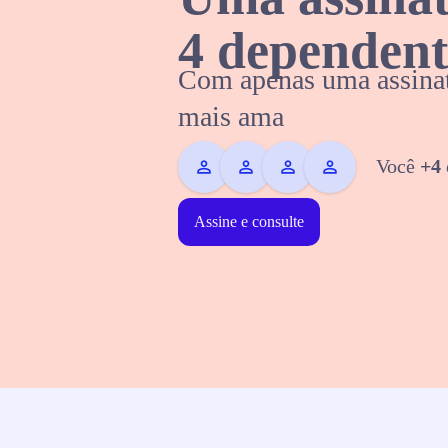
4 dependent
Com apenas uma assinat
mais ama
Você
+4
Assine e consulte