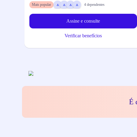
Mais popular
4
dependentes
Assine e consulte
Verificar benefícios
É 