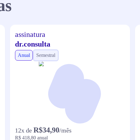
as
assinatura
dr.consulta
Anual
Semestral
R$34,90
12
x de
/mês
R$ 418,80
anual