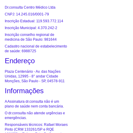
Dr.consulta Centro Médico Ltda
CNPJ: 14.245.016/0001-79
Inscrição Estadual: 119.593.772.114
Inscrição Municipal: 4.370.242-2
Inscrição conselho regional de
medicina de São Paulo: 981644
Cadastro nacional de estabelecimento
de saúde: 6988725
Endereço
Plaza Centenário - Av. das Nações
Unidas, 12995 - 8° andar Cidade
Monções, São Paulo - SP, 04578-911
Informações
A Assinatura dr.consulta não é um
plano de saúde nem conta bancária.
O dr.consulta não atende urgências e
emergências.
Responsáveis técnicos: Rafael Moraes
Pinto (CRM 133261/SP e RQE