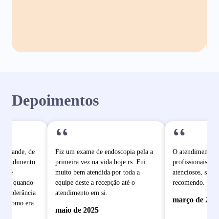
Depoimentos
“
“
o grande, de
Fiz um exame de endoscopia pela a
O atendimento é
 atendimento
primeira vez na vida hoje rs. Fui
profissionais mu
pe de
muito bem atendida por toda a
atenciosos, sem 
dade quando
equipe deste a recepção até o
recomendo.
e intolerância
atendimento em si.
março de 202
ram como era
maio de 2025
 se