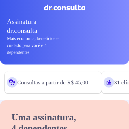
Assinatura
dr.consulta
Mais economia, benefícios e
cuidado para você e 4
dependentes
Consultas a partir de R$ 45,00
31 clí
Uma assinatura,
4 dependentes