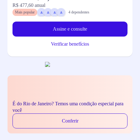
R$ 477,60
anual
R
Mais popular
4
dependentes
Assine e consulte
Verificar benefícios
É do Rio de Janeiro? Temos uma condição especial para
você
Conferir