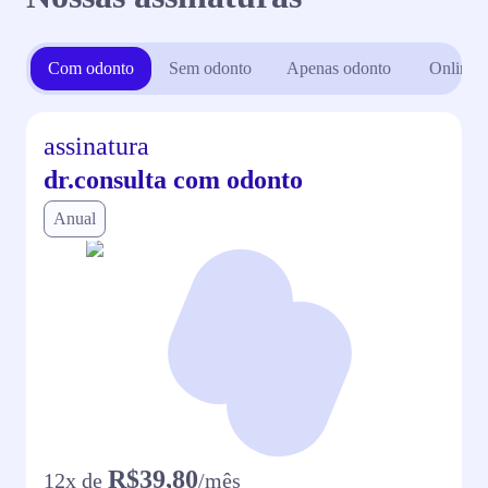
Com odonto
Sem odonto
Apenas odonto
Online
assinatura
dr.consulta com odonto
Anual
R$39,80
12
x de
/mês