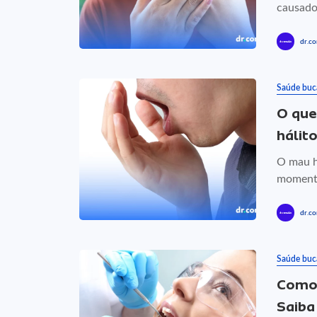
causador
dr.co
Saúde buc
O que
hálit
O mau h
momento
dr.co
Saúde buc
Como 
Saiba