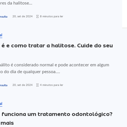
es da halitose...
20, set de 2024
8 minutos para ler
nsulta
al
 é e como tratar a halitose. Cuide do seu
o
álito é considerado normal e pode acontecer em algum
 do dia de qualquer pessoa....
20, set de 2024
4 minutos para ler
nsulta
al
funciona um tratamento odontológico?
 mais