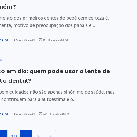
eném?
mento dos primeiros dentes do bebê com certeza é,
ente, motivo de preocupação dos papais e...
17, set de 2024
6 minutos para ler
nsulta
al
so em dia: quem pode usar a lente de
to dental?
bem cuidados não são apenas sinônimo de saúde, mas
contribuem para a autoestima e o...
16, set de 2024
10 minutos para ler
nsulta
...
10
...
»
»