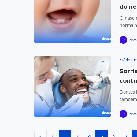
do n
O nasci
normalm
dr.co
Saúde buc
Sorri
conta
Dentes 
também 
dr.co
«
«
...
3
4
5
6
7