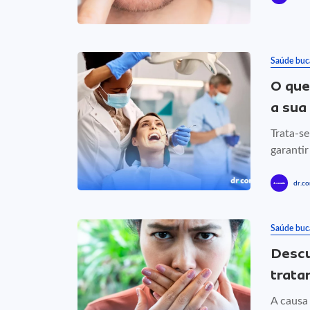
Saúde buc
O que
a sua
Trata-se
garantir
dr.co
Saúde buc
Descu
trata
A causa