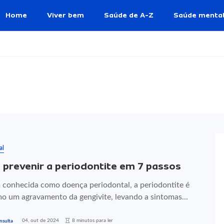
Home
Viver bem
Saúde de A-Z
Saúde menta
al
prevenir a periodontite em 7 passos
conhecida como doença periodontal, a periodontite é
mo um agravamento da gengivite, levando a sintomas...
04, out de 2024
8 minutos para ler
nsulta