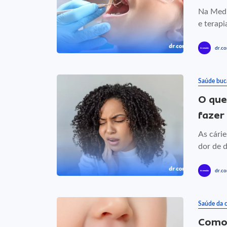
Na Medi
e terapi
dr.co
Saúde buc
O que
fazer
As cári
dor de d
dr.co
Saúde da c
Como 