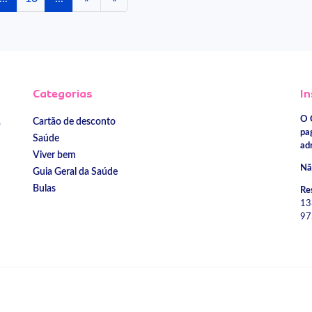
Categorias
In
O 
Cartão de desconto
e
pa
Saúde
ad
Viver bem
Nã
Guia Geral da Saúde
Bulas
Re
13
97