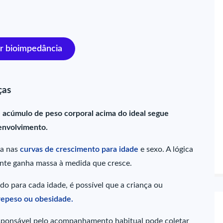
r bioimpedância
ças
e acúmulo de peso corporal acima do ideal segue
senvolvimento.
da nas
curvas de crescimento para idade
e sexo. A lógica
cente ganha massa à medida que cresce.
do para cada idade, é possível que a criança ou
repeso ou obesidade.
sponsável pelo acompanhamento habitual pode coletar