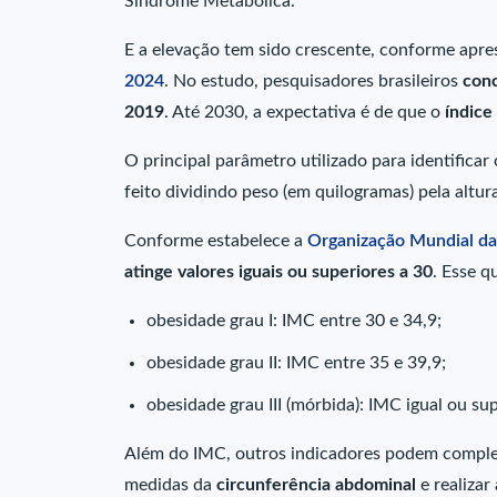
Síndrome Metabólica.
E a elevação tem sido crescente, conforme apr
2024
. No estudo, pesquisadores brasileiros
conc
2019
. Até 2030, a expectativa é de que o
índice
O principal parâmetro utilizado para identificar
feito dividindo peso (em quilogramas) pela altu
Conforme estabelece a
Organização Mundial da
atinge valores iguais ou superiores a 30
. Esse q
obesidade grau I: IMC entre 30 e 34,9;
obesidade grau II: IMC entre 35 e 39,9;
obesidade grau III (mórbida): IMC igual ou sup
Além do IMC, outros indicadores podem compleme
medidas da
circunferência abdominal
e realizar