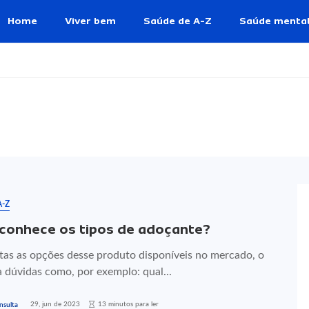
Home
Viver bem
Saúde de A-Z
Saúde menta
A-Z
conhece os tipos de adoçante?
tas as opções desse produto disponíveis no mercado, o
 dúvidas como, por exemplo: qual...
29, jun de 2023
13 minutos para ler
nsulta