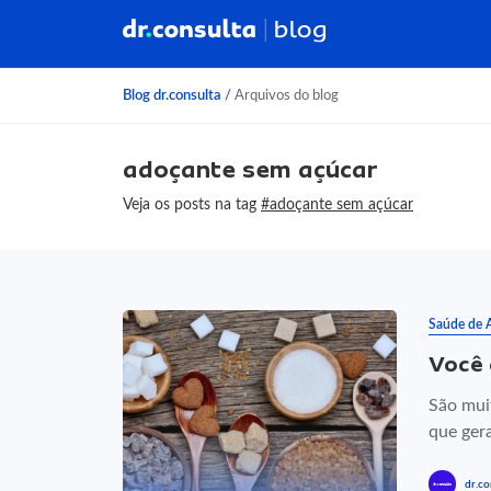
Blog dr.consulta
/
Arquivos do blog
adoçante sem açúcar
Veja os posts na tag
#adoçante sem açúcar
Saúde de 
Você 
São mui
que gera
dr.co