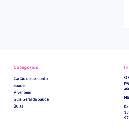
Categorias
In
O 
Cartão de desconto
e
pa
Saúde
ad
Viver bem
Nã
Guia Geral da Saúde
Bulas
Re
13
97