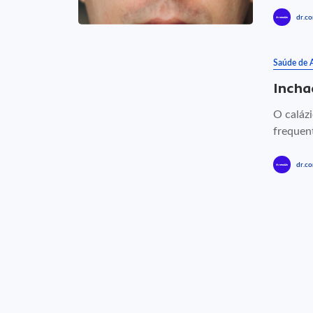
dr.co
Saúde de 
Incha
O calázi
frequen
dr.co