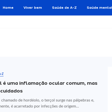
Home
Viver bem
Saúde de A-Z
Saúde menta
A-Z
l é uma inflamação ocular comum, mas
 cuidados
chamado de hordéolo, o terçol surge nas pálpebras e,
ente, é acarretado por infecções de origem...