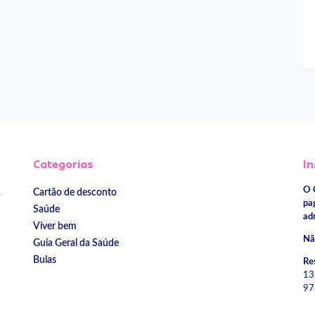
Categorias
In
O 
Cartão de desconto
e
pa
Saúde
ad
Viver bem
Nã
Guia Geral da Saúde
Bulas
Re
13
97