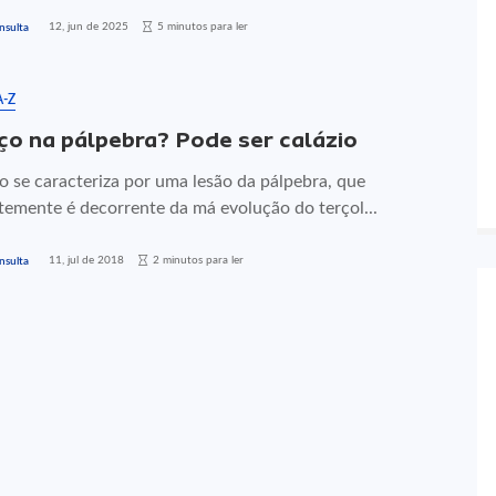
12, jun de 2025
5 minutos para ler
nsulta
A-Z
ço na pálpebra? Pode ser calázio
o se caracteriza por uma lesão da pálpebra, que
temente é decorrente da má evolução do terçol...
11, jul de 2018
2 minutos para ler
nsulta