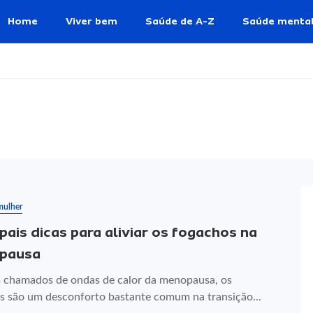
Home
Viver bem
Saúde de A-Z
Saúde menta
mulher
ipais dicas para aliviar os fogachos na
pausa
chamados de ondas de calor da menopausa, os
s são um desconforto bastante comum na transição...