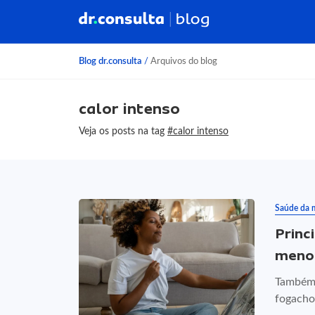
Blog dr.consulta
/
Arquivos do blog
calor intenso
Veja os posts na tag
#calor intenso
Saúde da 
Princ
meno
Também 
fogacho