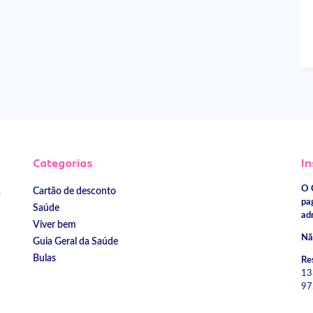
Categorias
In
O 
Cartão de desconto
e
pa
Saúde
ad
Viver bem
Nã
Guia Geral da Saúde
Bulas
Re
13
97