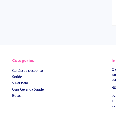
Categorias
In
O 
Cartão de desconto
e
pa
Saúde
ad
Viver bem
Nã
Guia Geral da Saúde
Bulas
Re
13
97