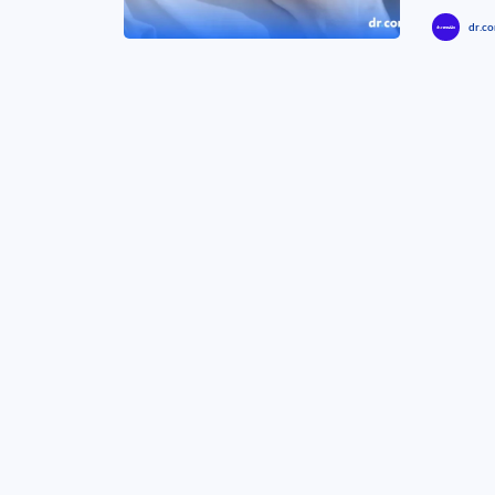
dr.co