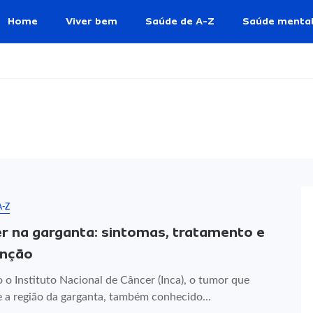
Home
Viver bem
Saúde de A-Z
Saúde menta
A-Z
r na garganta: sintomas, tratamento e
enção
 o Instituto Nacional de Câncer (Inca), o tumor que
 a região da garganta, também conhecido...