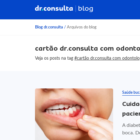
Blog dr.consulta
/
Arquivos do blog
cartão dr.consulta com odont
Veja os posts na tag
#cartão dr.consulta com odontolo
Saúde buc
Cuida
pacie
A diabet
boca. D