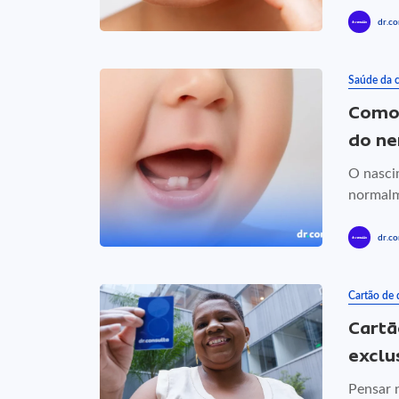
dr.co
Saúde da c
Como 
do n
O nasci
normalm
dr.co
Cartão de
Cartã
exclu
Pensar 