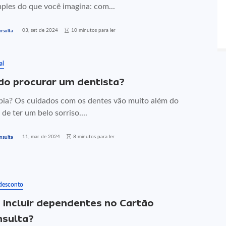
ples do que você imagina: com...
03, set de 2024
10 minutos para ler
nsulta
al
o procurar um dentista?
bia? Os cuidados com os dentes vão muito além do
 de ter um belo sorriso....
11, mar de 2024
8 minutos para ler
nsulta
 desconto
incluir dependentes no Cartão
nsulta?