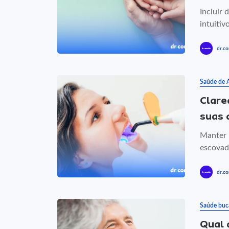
Incluir 
intuitiv
dr.co
Saúde de 
Clare
suas 
Manter 
escovad
dr.co
Saúde buc
Qual 