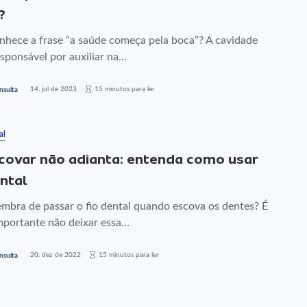
?
nhece a frase “a saúde começa pela boca”? A cavidade
esponsável por auxiliar na...
14, jul de 2023
15 minutos para ler
nsulta
al
covar não adianta: entenda como usar
ental
mbra de passar o fio dental quando escova os dentes? É
portante não deixar essa...
20, dez de 2022
15 minutos para ler
nsulta