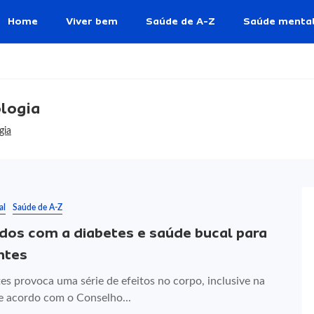
Home
Viver bem
Saúde de A-Z
Saúde menta
ologia
gia
al
Saúde de A-Z
dos com a diabetes e saúde bucal para
ntes
es provoca uma série de efeitos no corpo, inclusive na
e acordo com o Conselho...