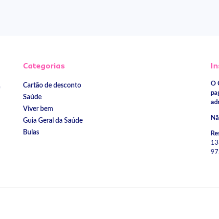
Categorias
In
O 
Cartão de desconto
e
pa
Saúde
ad
Viver bem
Nã
Guia Geral da Saúde
Bulas
Re
13
97