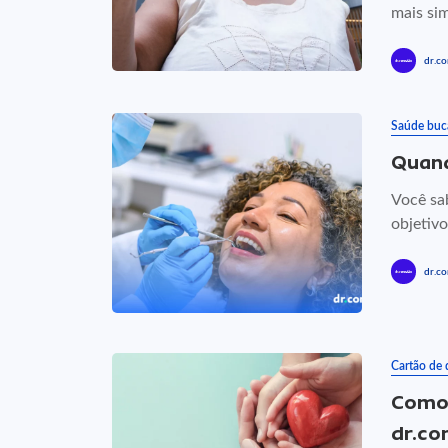
mais sim
dr.co
Saúde buc
Quand
Você sa
objetivo
dr.co
Cartão de
Como 
dr.co