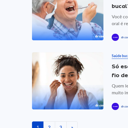
bucal
Você co
oral é r
dr.co
Saúde buc
Só es
fio d
Quem le
muito im
dr.co
1
2
3
»