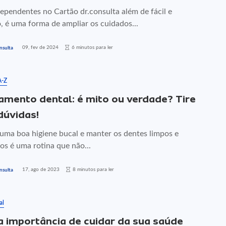
dependentes no Cartão dr.consulta além de fácil e
o, é uma forma de ampliar os cuidados...
09, fev de 2024
6 minutos para ler
nsulta
A-Z
amento dental: é mito ou verdade? Tire
dúvidas!
uma boa higiene bucal e manter os dentes limpos e
os é uma rotina que não...
17, ago de 2023
8 minutos para ler
nsulta
al
a importância de cuidar da sua saúde