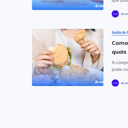
que pode
dr.co
Saúde de 
Como 
quais
A compu
pode col
dr.co