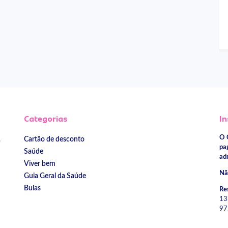
Categorias
In
O 
Cartão de desconto
e
pa
Saúde
ad
Viver bem
Nã
Guia Geral da Saúde
Bulas
Re
13
97